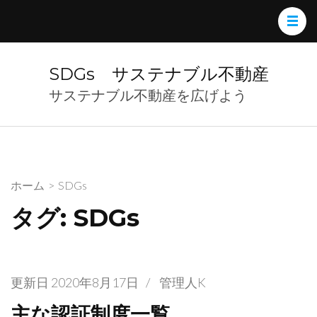
コ
ン
テ
ン
SDGs サステナブル不動産
ツ
サステナブル不動産を広げよう
へ
ス
キ
ッ
ホーム
>
SDGs
プ
(Enter
タグ: SDGs
を
押
す)
更新日
2020年8月17日
/
管理人K
主な認証制度一覧