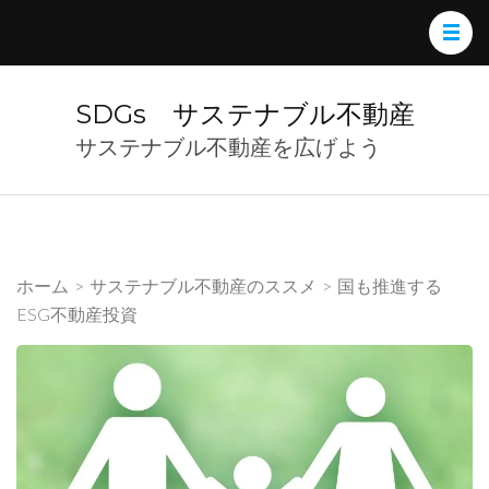
コ
ン
テ
ン
SDGs サステナブル不動産
ツ
サステナブル不動産を広げよう
へ
ス
キ
ッ
ホーム
>
サステナブル不動産のススメ
>
国も推進する
プ
ESG不動産投資
(Enter
を
押
す)