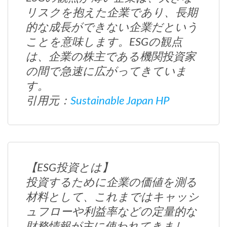
リスクを抱えた企業であり、長期
的な成長ができない企業だという
ことを意味します。ESGの観点
は、企業の株主である機関投資家
の間で急速に広がってきていま
す。
引用元：
Sustainable Japan HP
【ESG投資とは】
投資するために企業の価値を測る
材料として、これまではキャッシ
ュフローや利益率などの定量的な
財務情報が主に使われてきまし