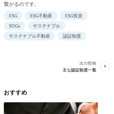
繋がるのです。
ESG
ESG不動産
ESG投資
SDGs
サステナブル
サステナブル不動産
認証制度
投
次の投稿
稿
主な認証制度一覧
ナ
ビ
ゲ
おすすめ
ー
シ
ョ